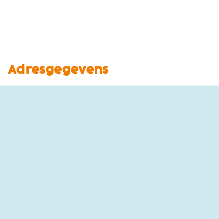
Adresgegevens
Christelijke Oranjevereniging Wilhelmina Barlo
Vlasspreideweg 8A
7122RG Aalten
Contact
Herald Luiten (voorzitter)
voorzitter@oranjeverenigingbarlo.nl